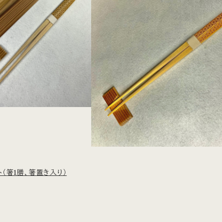
（箸1膳、箸置き入り）