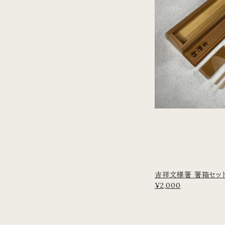
吉祥文様箸 箸箱セット
¥2,000