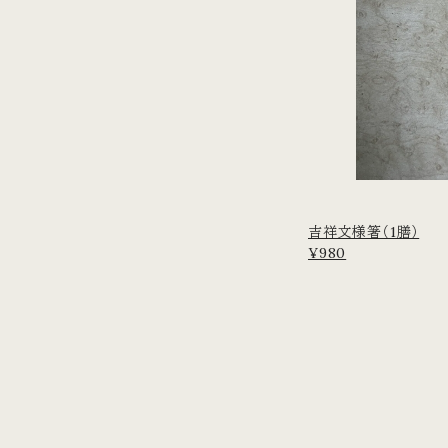
吉祥文様箸（1膳）
¥980