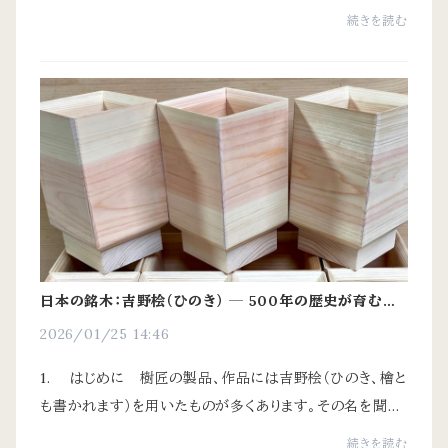
せんが、実際には過度なメンテナンスを必要としない素材
続きを読む
です。日常的な使用の中で起こる変化も、檜...
日本の銘木：吉野桧（ひのき） ─ 500年の歴史が育む物
語と1400年以上の耐久性
2026/01/25 14:46
1. はじめに 樹匠の製品、作品には吉野桧（ひのき、檜と
も書かれます）を用いたものが多くあります。その名を聞い
て、「高級木材」「高い芳香と美しい木目」というイメージを
続きを読む