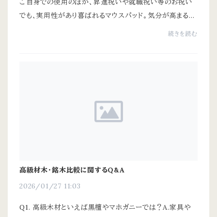
ご自身での使用のほか、昇進祝いや就職祝い等のお祝い
でも、実用性があり喜ばれるマウスパッド。気分が高まる高
級マウスパッドの選び方についてご紹介します。― 素材・
続きを読む
仕上げ・設計から見る評価ポイント ―パソコ...
高級材木・銘木比較に関するQ&A
2026/01/27 11:03
Q1. 高級木材といえば黒檀やマホガニーでは？A.家具や