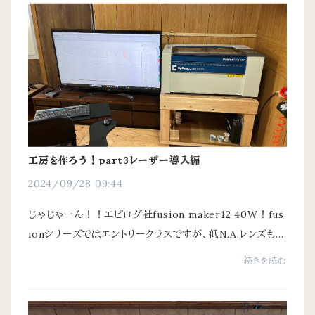
工房を作ろう！part3レーザー導入編
2024/09/28 09:44
じゃじゃーん！！エピログ社fusion maker12 40W！fus
ionシリーズではエントリークラスですが、低N.A.レンズも買
ったのでそこそこ厚い板もキレそうです。下の台は根太を切
続きを読む
った端材で10.5センチ角あり屈強！天板や...