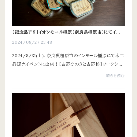
【記念品アリ】イオンモール橿原（奈良県橿原市）にてイベン
ト出店！
2024/08/27 23:48
2024/8/31(土)、奈良県橿原市のインモール橿原にて木工
品販売イベントに出店！【吉野ひのきと吉野杉】ワークショ
ップ・製品販売樹匠の商品はまだ多くはないですが、(有)中
続きを読む
西工業も出店し多くの木工品が並びます。...