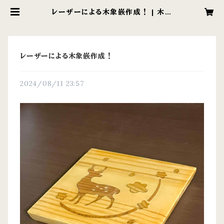
レーザーによる木象嵌作成！ | 木工
品 樹匠 - woodwork company
レーザーによる木象嵌作成！
2024/08/11 23:57